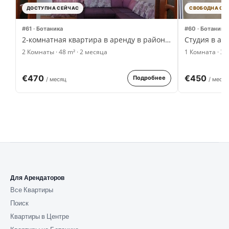
ДОСТУПНА СЕЙЧАС
СВОБОДНА С 0
#61 · Ботаника
#60 · Ботаника
2-комнатная квартира в аренду в районе Ботаника
Студия в ар
2 Комнаты · 48 m² · 2 месяца
1 Комната · 36
€470
€450
Подробнее
/ месяц
/ меся
Для Арендаторов
Все Квартиры
Поиск
Квартиры в Центре