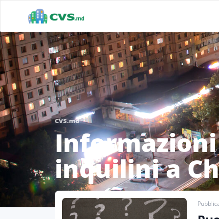
CVS.md
Informazioni 
inquilini a C
Pubblica