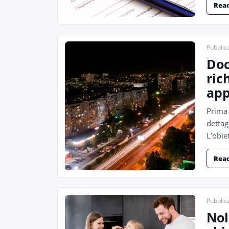
Rea
Pubblica
Doc
ric
app
Prima 
dettag
L’obie
Rea
Pubblica
Nol