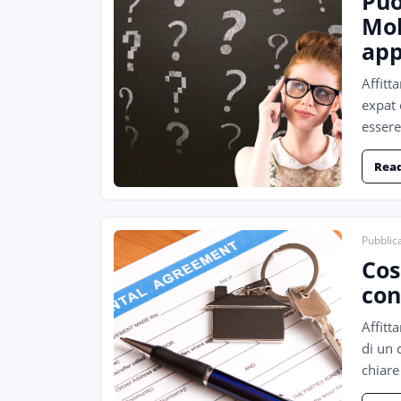
Puo
Mol
ap
Affitt
expat 
essere
Rea
Pubblica
Cos
con
Affitt
di un 
chiare