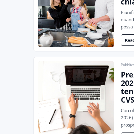
chi
Pianif
quando
possa 
Rea
Pubblica
Pre
202
ten
CV
Con ol
2026) 
prospe