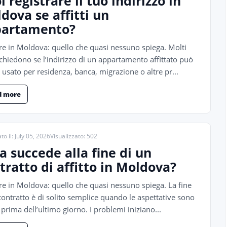
i registrare il tuo indirizzo in
dova se affitti un
partamento?
are in Moldova: quello che quasi nessuno spiega. Molti
chiedono se l’indirizzo di un appartamento affittato può
 usato per residenza, banca, migrazione o altre pr...
d more
to il: July 05, 2026
Visualizzato: 502
a succede alla fine di un
tratto di affitto in Moldova?
are in Moldova: quello che quasi nessuno spiega. La fine
contratto è di solito semplice quando le aspettative sono
 prima dell’ultimo giorno. I problemi iniziano...