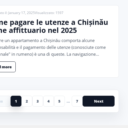
to il: January 17, 2025
Visualizzato: 1597
e pagare le utenze a Chișinău
e affittuario nel 2025
are un appartamento a Chișinău comporta alcune
sabilità e il pagamento delle utenze (conosciute come
ale" in rumeno) è una di queste. La navigazione...
d more
us
1
2
3
4
5
...
7
Next