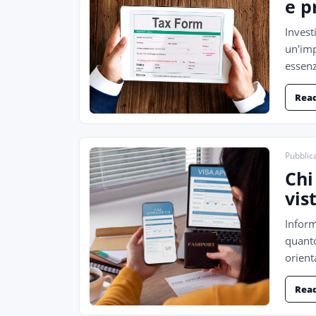
e p
Invest
un'imp
essenz
Rea
Pubblica
Chi
vis
Inform
quanto
orient
Rea