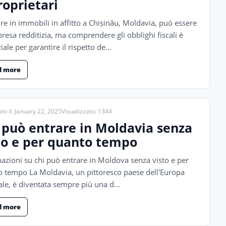
roprietari
ire in immobili in affitto a Chișinău, Moldavia, può essere
resa redditizia, ma comprendere gli obblighi fiscali è
iale per garantire il rispetto de...
d more
to il: January 22, 2025
Visualizzato: 1344
 può entrare in Moldavia senza
to e per quanto tempo
azioni su chi può entrare in Moldova senza visto e per
 tempo La Moldavia, un pittoresco paese dell'Europa
ale, è diventata sempre più una d...
d more