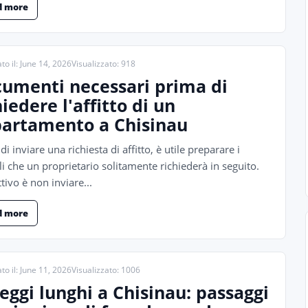
d more
to il: June 14, 2026
Visualizzato: 918
umenti necessari prima di
hiedere l'affitto di un
artamento a Chisinau
di inviare una richiesta di affitto, è utile preparare i
li che un proprietario solitamente richiederà in seguito.
ttivo è non inviare...
d more
to il: June 11, 2026
Visualizzato: 1006
eggi lunghi a Chisinau: passaggi