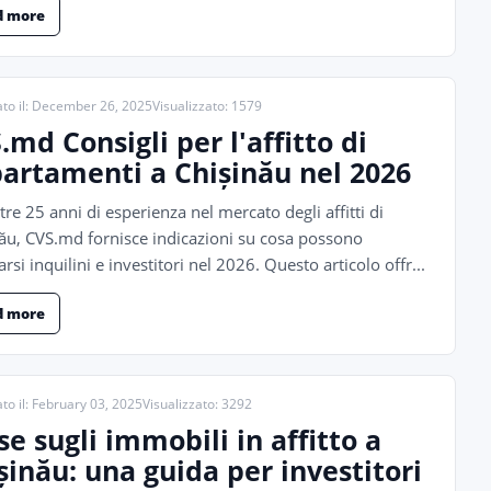
d more
ato il: December 26, 2025
Visualizzato: 1579
.md Consigli per l'affitto di
artamenti a Chișinău nel 2026
tre 25 anni di esperienza nel mercato degli affitti di
ău, CVS.md fornisce indicazioni su cosa possono
arsi inquilini e investitori nel 2026. Questo articolo offr...
d more
to il: February 03, 2025
Visualizzato: 3292
se sugli immobili in affitto a
șinău: una guida per investitori