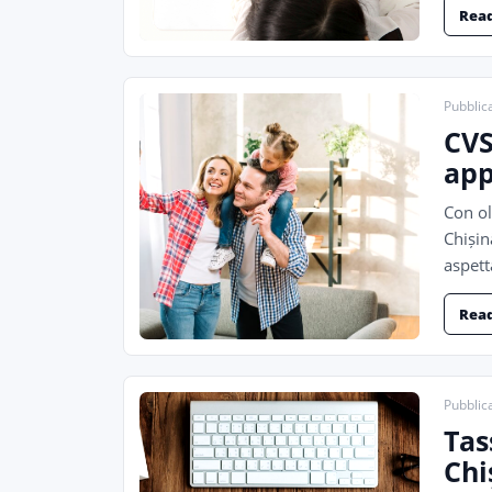
Rea
Pubblic
CVS
app
Con ol
Chișin
aspett
Rea
Pubblica
Tas
Chi