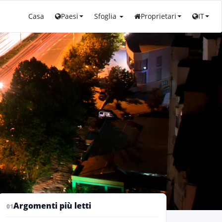
Casa
Paesi
Sfoglia
Proprietari
IT
Argomenti più letti
01