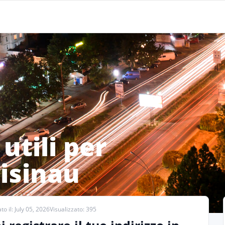
utili per
hisinau
to il: July 05, 2026
Visualizzato: 395