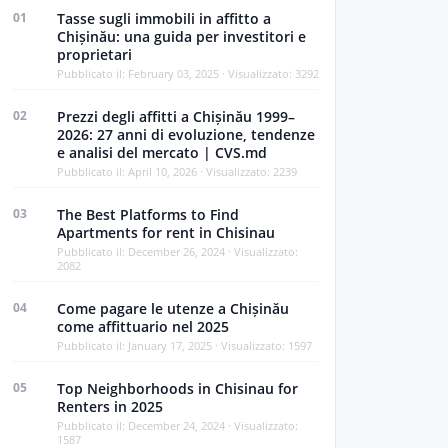
01
Tasse sugli immobili in affitto a
Chișinău: una guida per investitori e
proprietari
Pubblicato il: February 03, 2025 · Visualizzato: 3292
02
Prezzi degli affitti a Chișinău 1999–
2026: 27 anni di evoluzione, tendenze
e analisi del mercato | CVS.md
Pubblicato il: April 10, 2026 · Visualizzato: 2239
03
The Best Platforms to Find
Apartments for rent in Chisinau
Pubblicato il: December 26, 2024 · Visualizzato:
2082
04
Come pagare le utenze a Chișinău
come affittuario nel 2025
Pubblicato il: January 17, 2025 · Visualizzato: 1597
05
Top Neighborhoods in Chisinau for
Renters in 2025
Pubblicato il: December 24, 2024 · Visualizzato:
1587