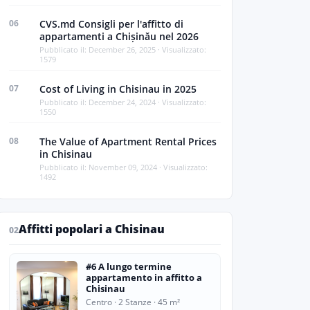
06
CVS.md Consigli per l'affitto di
appartamenti a Chișinău nel 2026
Pubblicato il: December 26, 2025 · Visualizzato:
1579
07
Cost of Living in Chisinau in 2025
Pubblicato il: December 24, 2024 · Visualizzato:
1550
08
The Value of Apartment Rental Prices
in Chisinau
Pubblicato il: November 09, 2024 · Visualizzato:
1492
Affitti popolari a Chisinau
02
#6 A lungo termine
appartamento in affitto a
Chisinau
Centro · 2 Stanze · 45 m²