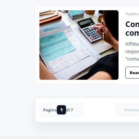
Pubblica
Com
com
Affitt
respon
"comun
Rea
1
Previo
Pagina
di 7