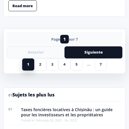
Read more
1
Page
sur 7
Anterior
Siguiente
1
2
3
4
5
...
7
Sujets les plus lus
01
01
Taxes foncières locatives à Chișinău : un guide
pour les investisseurs et les propriétaires
Publié le: February 03, 2025 · Vu: 3272