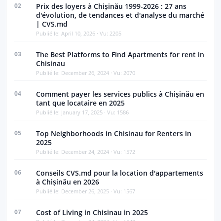
02
Prix ​​des loyers à Chișinău 1999-2026 : 27 ans
d'évolution, de tendances et d'analyse du marché
| CVS.md
Publié le: April 10, 2026 · Vu: 2205
03
The Best Platforms to Find Apartments for rent in
Chisinau
Publié le: December 26, 2024 · Vu: 2070
04
Comment payer les services publics à Chișinău en
tant que locataire en 2025
Publié le: January 17, 2025 · Vu: 1586
05
Top Neighborhoods in Chisinau for Renters in
2025
Publié le: December 24, 2024 · Vu: 1572
06
Conseils CVS.md pour la location d'appartements
à Chișinău en 2026
Publié le: December 26, 2025 · Vu: 1567
07
Cost of Living in Chisinau in 2025